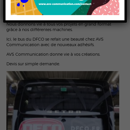
Spécialiste en signalétique imprimée, AVS
Communication réalise dans son atelier dijonnais tous
vos différents projets.
Nous donnons vie à tous vos projets en grand format
grâce à nos différentes machines.
Ici, le bus du DFCO se refait une beauté chez AVS
Communication avec de nouveaux adhésifs.
AVS Communication donne vie à vos créations.
Devis sur simple demande.