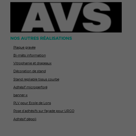
NOS AUTRES RÉALISATIONS
Plaque gravée
Bi-mâts information
Vitrophanie et drapeaux
Décoration de stand
Stand repliable tissus courbe
Adhésif microperforé
banner-x
PLV pour Ecole de Lons
Pose d’adhésifs sur façade pour URGO
Adhésif dépoli