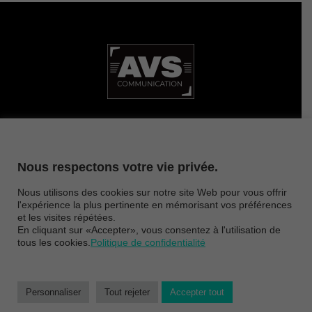
ZAE CAPNORD • 3 rue de la Brot 21000 Dijon
Nous respectons votre vie privée.
Nous utilisons des cookies sur notre site Web pour vous offrir
CONTACT
MENTIONS LÉGALES
PLAN DU SITE
l'expérience la plus pertinente en mémorisant vos préférences
et les visites répétées.
En cliquant sur «Accepter», vous consentez à l'utilisation de
PRESSE
MECENAT
NOUS REJOINDRE
tous les cookies.
Politique de confidentialité
© 2026 Copyright
Avs communication
| Création -
JPM Partner
Personnaliser
Tout rejeter
Accepter tout