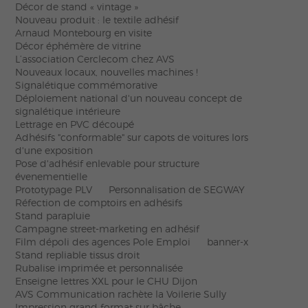
Décor de stand « vintage »
Nouveau produit : le textile adhésif
Arnaud Montebourg en visite
Décor éphémère de vitrine
L’association Cerclecom chez AVS
Nouveaux locaux, nouvelles machines !
Signalétique commémorative
Déploiement national d'un nouveau concept de
signalétique intérieure
Lettrage en PVC découpé
Adhésifs "conformable" sur capots de voitures lors
d'une exposition
Pose d'adhésif enlevable pour structure
évenementielle
Prototypage PLV
Personnalisation de SEGWAY
Réfection de comptoirs en adhésifs
Stand parapluie
Campagne street-marketing en adhésif
Film dépoli des agences Pole Emploi
banner-x
Stand repliable tissus droit
Rubalise imprimée et personnalisée
Enseigne lettres XXL pour le CHU Dijon
AVS Communication rachète la Voilerie Sully
Impression grand format sur bâche