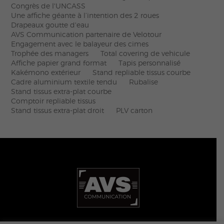
Congrès de l'UNCASS
Une affiche géante à l’intention des 2 roues
Drapeaux goutte d'eau
AVS Communication partenaire de Velotour
Engagement avec le balayeur des cimes
Trophée des managers
Total covering de vehicule
Affiche papier grand format
Tapis personnalisé
Kakémono extérieur
Stand repliable tissus courbe
Cadre aluminium textile tendu
Rubalise
Stand tissus extra-plat courbe
Comptoir repliable tissus
Stand tissus extra-plat droit
PLV carton