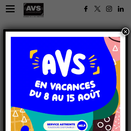
×
AVS COMMUNICATION
Spécialiste en signalétique à Dijon en Côte d'Or, en
Bourgogne. Signalétique, adhésifs, panneaux, bâches,
marquage – flocage – covering véhicules
PLAN DU SITE - AVS COMMUNICATION
Stand
Contact
Enseignes
Environnement
Impression
Marquage véhicules
Mecenat
Mentions légales
Politique de confidentialité
Presse
Réglementations
Signalétique
Système d’exposition
REALISATIONS
Cadre Tissu Tendu