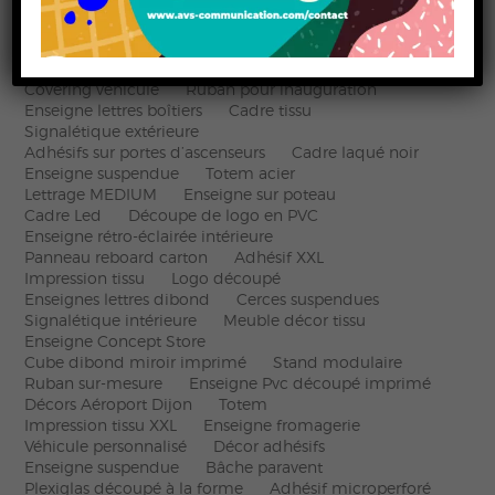
Lettrage Aluminium LAQUE sur site de l’entreprise
COMETH
Enseigne Notaires
Totem avec afficheur LED
Découpe de chêne
Plexi avec lettrage
Covering véhicule
Ruban pour inauguration
Enseigne lettres boîtiers
Cadre tissu
Signalétique extérieure
Adhésifs sur portes d’ascenseurs
Cadre laqué noir
Enseigne suspendue
Totem acier
Lettrage MEDIUM
Enseigne sur poteau
Cadre Led
Découpe de logo en PVC
Enseigne rétro-éclairée intérieure
Panneau reboard carton
Adhésif XXL
Impression tissu
Logo découpé
Enseignes lettres dibond
Cerces suspendues
Signalétique intérieure
Meuble décor tissu
Enseigne Concept Store
Cube dibond miroir imprimé
Stand modulaire
Ruban sur-mesure
Enseigne Pvc découpé imprimé
Décors Aéroport Dijon
Totem
Impression tissu XXL
Enseigne fromagerie
Véhicule personnalisé
Décor adhésifs
Enseigne suspendue
Bâche paravent
Plexiglas découpé à la forme
Adhésif microperforé