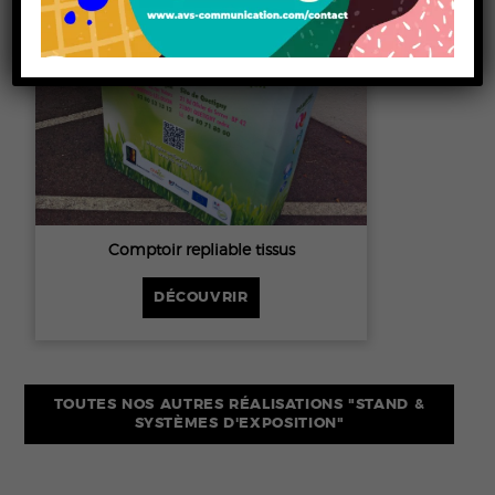
Comptoir repliable tissus
DÉCOUVRIR
TOUTES NOS AUTRES RÉALISATIONS "
STAND &
SYSTÈMES D'EXPOSITION
"