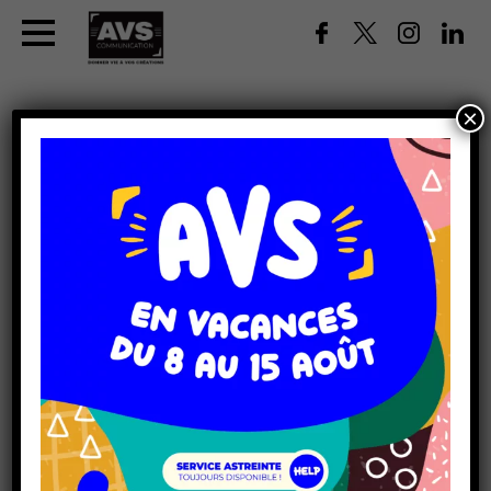
×
COMPTOIR REPLIABLE
TISSUS
Pratique et léger, le comptoir repliable en tissu est idéal
pour vos salons, foires et événements promotionnels. Sa
structure pliable facilite le transport et le montage en
quelques secondes, tandis que son visuel imprimé en
haute qualité assure un impact fort. Modulable et
personnalisable, il s’adapte à vos besoins pour un accueil
professionnel et attractif.
NOS DERNIÈRES RÉALISATIONS "
COMPTOIR
REPLIABLE TISSUS
"