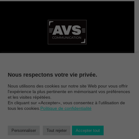
ZAE CAPNORD • 3 rue de la Brot 21000 Dijon
Nous respectons votre vie privée.
Nous utilisons des cookies sur notre site Web pour vous offrir
CONTACT
MENTIONS LÉGALES
PLAN DU SITE
l'expérience la plus pertinente en mémorisant vos préférences
et les visites répétées.
En cliquant sur «Accepter», vous consentez à l'utilisation de
PRESSE
MECENAT
NOUS REJOINDRE
tous les cookies.
Politique de confidentialité
© 2026 Copyright
Avs communication
| Création -
JPM Partner
Personnaliser
Tout rejeter
Accepter tout