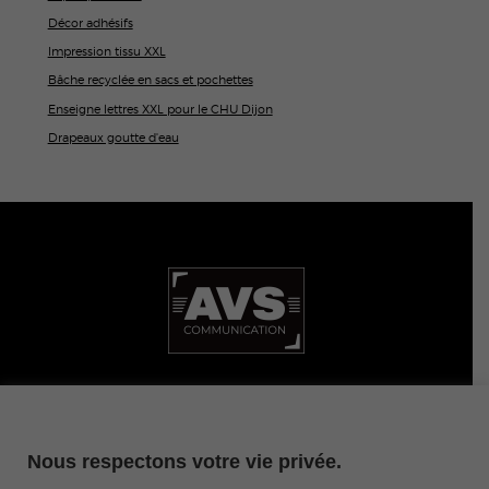
Décor adhésifs
Impression tissu XXL
Bâche recyclée en sacs et pochettes
Enseigne lettres XXL pour le CHU Dijon
Drapeaux goutte d'eau
ZAE CAPNORD • 3 rue de la Brot 21000 Dijon
Nous respectons votre vie privée.