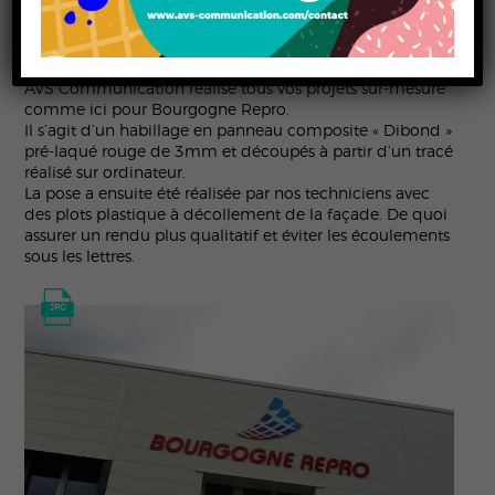
Fabricant d’enseignes et de supports de signalétique,
AVS Communication réalise tous vos projets sur-mesure
comme ici pour Bourgogne Repro.
Il s’agit d’un habillage en panneau composite « Dibond »
pré-laqué rouge de 3mm et découpés à partir d’un tracé
réalisé sur ordinateur.
La pose a ensuite été réalisée par nos techniciens avec
des plots plastique à décollement de la façade. De quoi
assurer un rendu plus qualitatif et éviter les écoulements
sous les lettres.