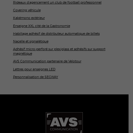
Rideaux d’agencement un club de football professionnel
Covering véhicule
Kakémono extérieur
Enseigne XXL cité de la Gastronomie
Habillage adhésif de distributeur automatique de billets
Nacelle et signalétique
Adhésif micro-perforé sur plexiglass et adhésifs sur support
magnétique
AVS Communication partenaire de Velotour
Lettres pour enseignes LED
Personnalisation de SEGWAY