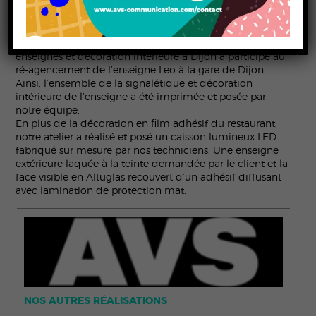
AVS Communication spécialiste de la signalétique,
enseignes et décoration intérieure à Dijon a participé au
ré-agencement de l’enseigne Leo à la gare de Dijon.
Ainsi, l’ensemble de la signalétique et décoration
intérieure de l’enseigne a été imprimée et posée par
notre équipe.
En plus de la décoration en film adhésif du restaurant,
notre atelier a réalisé et posé un caisson lumineux LED
fabriqué sur mesure par nos techniciens. Une enseigne
extérieure laquée à la teinte demandée par le client et la
face visible en Altuglas recouvert d’un adhésif diffusant
avec lamination de protection mat.
NOS AUTRES RÉALISATIONS