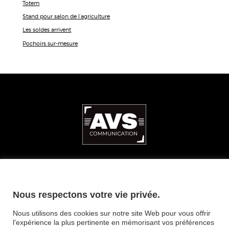
Totem
Stand pour salon de l’agriculture
Les soldes arrivent
Pochoirs sur-mesure
ZAE CAPNORD • 3 rue de la Brot 21000 Dijon
Nous respectons votre vie privée.
Nous utilisons des cookies sur notre site Web pour vous offrir
CONTACT
MENTIONS LÉGALES
PLAN DU SITE
PRESSE
l'expérience la plus pertinente en mémorisant vos préférences