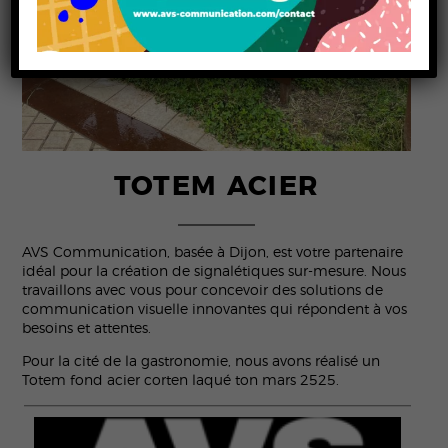
TOTEM ACIER
AVS Communication, basée à Dijon, est votre partenaire
idéal pour la création de signalétiques sur-mesure. Nous
travaillons avec vous pour concevoir des solutions de
communication visuelle innovantes qui répondent à vos
besoins et attentes.
Pour la cité de la gastronomie, nous avons réalisé un
Totem fond acier corten laqué ton mars 2525.