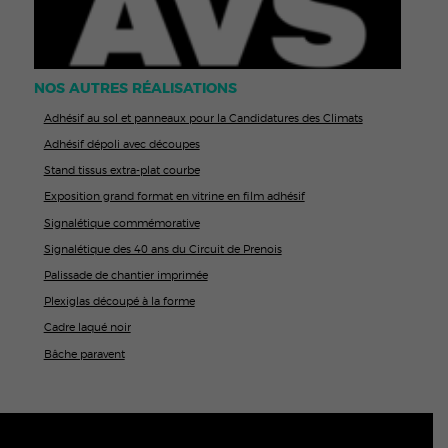
NOS AUTRES RÉALISATIONS
Adhésif au sol et panneaux pour la Candidatures des Climats
Adhésif dépoli avec découpes
Stand tissus extra-plat courbe
Exposition grand format en vitrine en film adhésif
Signalétique commémorative
Signalétique des 40 ans du Circuit de Prenois
Palissade de chantier imprimée
Plexiglas découpé à la forme
Cadre laqué noir
Bâche paravent