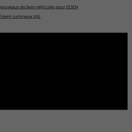
Nouveaux stickers véhicules pour EDEN
Totem lumineux XXL
NOUS REJOINDRE