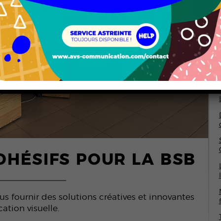
N
DHÉSIFS POUR LA BSB
 fournir des solutions créatives et innovantes
tion visuelle.