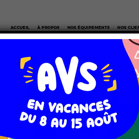
ACCUEIL
À PROPOS
NOS ÉQUIPEMENTS
NOS CLIE
E VÉHICULES
SIGNALÉTIQUE
STAND & SYSTÈMES D’EX