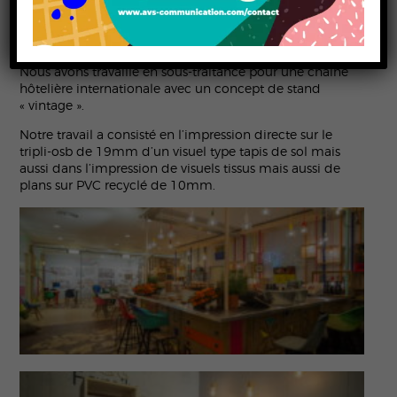
« VINTAGE »
Nous avons travaillé en sous-traitance pour une chaîne
hôtelière internationale avec un concept de stand
« vintage ».
Notre travail a consisté en l’impression directe sur le
tripli-osb de 19mm d’un visuel type tapis de sol mais
aussi dans l’impression de visuels tissus mais aussi de
plans sur PVC recyclé de 10mm.