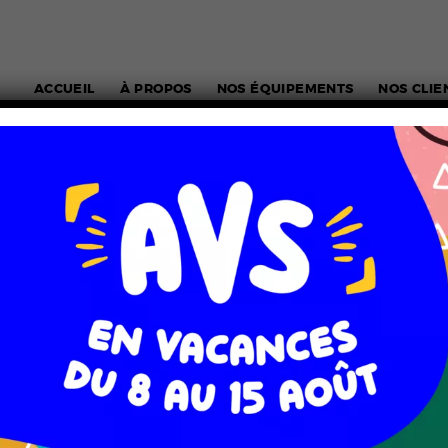
ACCUEIL
À PROPOS
NOS ÉQUIPEMENTS
NOS CLIE
E VÉHICULES
SIGNALÉTIQUE
STAND & SYSTÈMES D’EX