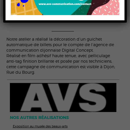
AUTOMATIQUE DE
BILLETS
Notre atelier a réalisé la décoration d’un guichet
automatique de billets pour le compte de l’agence de
communication dijonnaise Digital Concept.
Réalisé en film adhésif haute tenue, avec pelliculage
anti-tag finition brillante et posée par nos techniciens,
cette campagne de communication est visible à Dijon,
Rue du Bourg.
NOS AUTRES RÉALISATIONS
Exposition au musée des beaux-arts