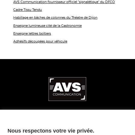
AVS Communication fournisseur officiel "signalétique" du DFCO
Cadre Tissu Tendu
Habillage en bâches de colonnes du Théatre de Dijon
Enseigne lumineuse cité de la Gastronomie
Enseigne lettres boîtiers
Adhésifs découpées pour véhicule
ZAE CAPNORD • 3 rue de la Brot 21000 Dijon
Nous respectons votre vie privée.